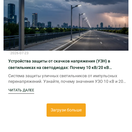
·
2026-07-23
Устройства защиты от скачков напряжения (УЗН) в
светильниках на светодиодах: Почему 10 кВ/20 кВ
необходимо для государственных тендеров
Система защиты уличных светильников от импульсных
перенапряжений. Узнайте, почему значения УЗО 10 кВ и 20
кВ важны для технических характеристик уличных фонарей
ЧИТАТЬ ДАЛЕЕ
и общественных тендеров.
Загрузи больше