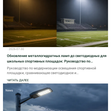
·
2026-07-30
Обновление металлогидратных ламп до светодиодных для
школьных спортивных площадок: Руководство по
стоимости и возврату инвестиций
Руководство по модернизации освещения спортивной
площадки, сравнивающее светодиодное и
металлогалогеновое освещение. Узнайте о возврате
ЧИТАТЬ ДАЛЕЕ
инвестиций в освещение стадиона, экономии на
обслуживании и стоимости обновления.
News