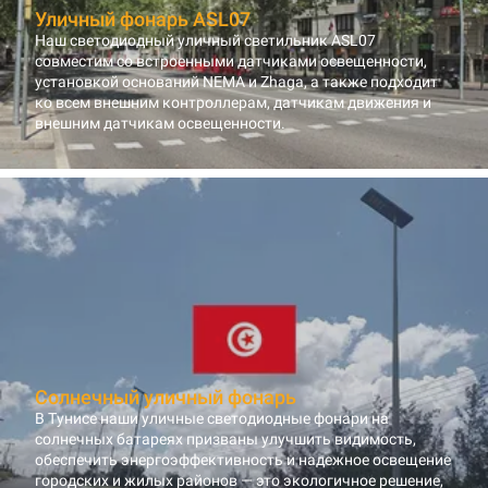
Уличный фонарь ASL07
Наш светодиодный уличный светильник ASL07
совместим со встроенными датчиками освещенности,
установкой оснований NEMA и Zhaga, а также подходит
ко всем внешним контроллерам, датчикам движения и
внешним датчикам освещенности.
Солнечный уличный фонарь
В Тунисе наши уличные светодиодные фонари на
солнечных батареях призваны улучшить видимость,
обеспечить энергоэффективность и надежное освещение
городских и жилых районов — это экологичное решение,