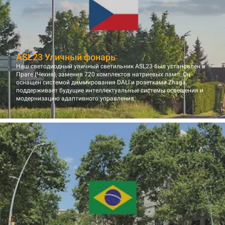
ASL23 Уличный фонарь
Наш светодиодный уличный светильник ASL23 был установлен в
Праге (Чехия), заменив 720 комплектов натриевых ламп. Он
оснащен системой диммирования DALI и розетками Zhaga,
поддерживает будущие интеллектуальные системы освещения и
модернизацию адаптивного управления.