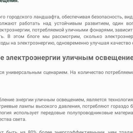
вещения.
о городского ландшафта, обеспечивая безопасность, ви
олжают работать над устойчивым развитием, один воп
ектроэнергии, потребляемой уличными фонарями, зависит
ть. В этом блоге мы рассмотрим, сколько электроэне
оды на электроэнергию, одновременно улучшая качество 
е электроэнергии уличным освещени
ся универсальным сценарием. На количество потребляем
ение энергии уличным освещением, является технология
атриевые лампы высокого давления, потребляют гораздо 
ология использует передовые полупроводниковые материа
ства света.
ут быть на 80% более энергоэффективными, чем тради