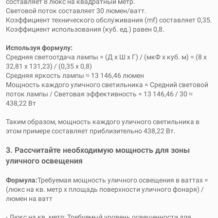
составляет 8 люкс на квадратный метр.
Световой поток составляет 30 люмен/ватт.
Коэффициент технического обслуживания (mf) составляет 0,35.
Коэффициент использования (куб. ед.) равен 0,8.
Используя формулу:
Средняя светоотдача лампы = (Д x Ш x Г) / (мкФ x куб. м) = (8 x
32,81 x 131,23) / (0,35 x 0,8)
Средняя яркость лампы ≈ 13 146,46 люмен
Мощность каждого уличного светильника = Средний световой
поток лампы / Световая эффективность = 13 146,46 / 30 ≈
438,22 Вт
Таким образом, мощность каждого уличного светильника в
этом примере составляет приблизительно 438,22 Вт.
3. Рассчитайте необходимую мощность для зоны
уличного освещения
Формула:
Требуемая мощность уличного освещения в ваттах =
(люкс на кв. метр x площадь поверхности уличного фонаря) /
люмен на ватт
- Люкс на кв. метр: Требуемый уровень освещенности для