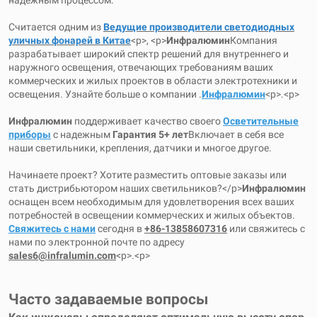
надежным процессом.
Считается одним из
Ведущие производители светодиодных
уличных фонарей в Китае
<р>, <р>
Инфралюмин
Компания
разрабатывает широкий спектр решений для внутреннего и
наружного освещения, отвечающих требованиям ваших
коммерческих и жилых проектов в области электротехники и
освещения. Узнайте больше о компании .
Инфралюмин
<р>.<р>
Инфралюмин
поддерживает качество своего
Осветительные
приборы
с надежным
Гарантия 5+ лет
Включает в себя все
наши светильники, крепления, датчики и многое другое.
Начинаете проект? Хотите разместить оптовые заказы или
стать дистрибьютором наших светильников?</p>
Инфралюмин
оснащен всем необходимым для удовлетворения всех ваших
потребностей в освещении коммерческих и жилых объектов.
Свяжитесь с нами
сегодня в
+86-13858607316
или свяжитесь с
нами по электронной почте по адресу
sales6@infralumin.com
<р>.<р>
Часто задаваемые вопросы