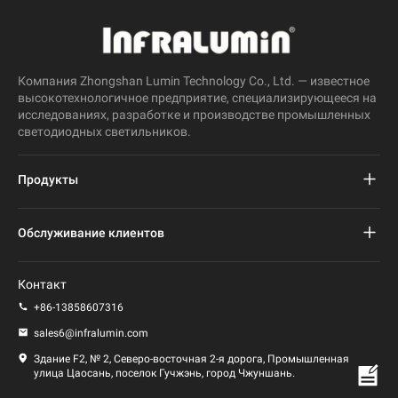
Компания Zhongshan Lumin Technology Co., Ltd. — известное
высокотехнологичное предприятие, специализирующееся на
исследованиях, разработке и производстве промышленных
светодиодных светильников.
Продукты
Проект светодиодного уличного фонаря
Обслуживание клиентов
Светодиодный уличный фонарь
Часто задаваемые вопросы
Контакт
Светодиодный свет стадиона
политика конфиденциальности
+86-13858607316
Светодиодный фонарь
sales6@infralumin.com
Условия эксплуатации
Здание F2, № 2, Северо-восточная 2-я дорога, Промышленная
улица Цаосань, поселок Гучжэнь, город Чжуншань.
Политика доставки