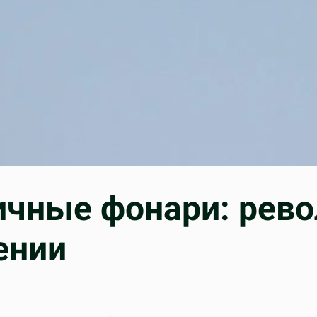
ичные фонари: рев
ении