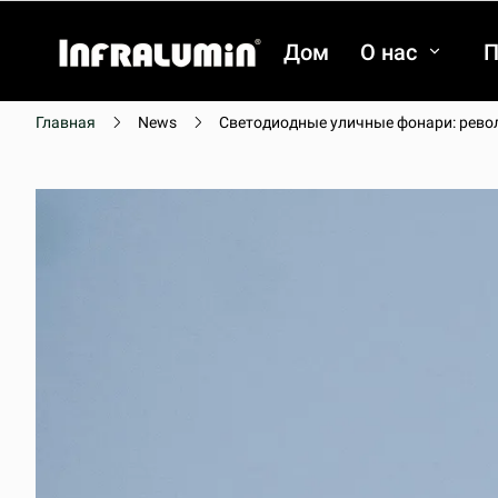
Дом
О нас
П
Главная
News
Светодиодные уличные фонари: рево
видео
видео