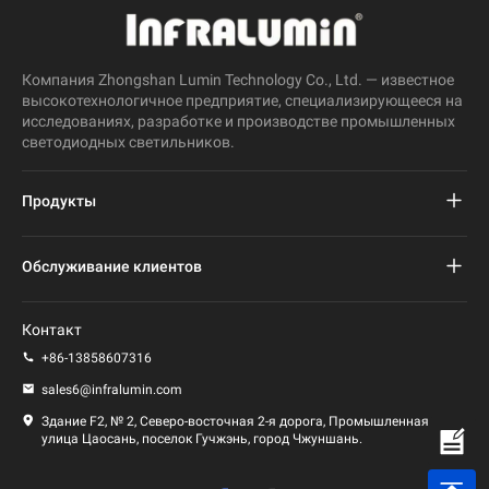
Компания Zhongshan Lumin Technology Co., Ltd. — известное
высокотехнологичное предприятие, специализирующееся на
исследованиях, разработке и производстве промышленных
светодиодных светильников.
Продукты
Проект светодиодного уличного фонаря
Обслуживание клиентов
Светодиодный уличный фонарь
Часто задаваемые вопросы
Контакт
Светодиодный свет стадиона
политика конфиденциальности
+86-13858607316
Светодиодный фонарь
sales6@infralumin.com
Условия эксплуатации
Здание F2, № 2, Северо-восточная 2-я дорога, Промышленная
улица Цаосань, поселок Гучжэнь, город Чжуншань.
Политика доставки