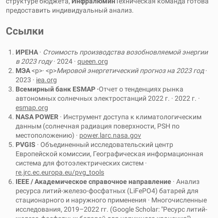
структуре бюджета,
Инфралюмин
Техническая команда готова
предоставить индивидуальный анализ.
Ссылки
ИРЕНА
·
Стоимость производства возобновляемой энергии
в 2023 году
· 2024 ·
queen.org
МЭА
<р>· <р>
Мировой энергетический прогноз на 2023 год
·
2023 ·
iea.org
Всемирный банк ESMAP ·
Отчет о тенденциях рынка
автономных солнечных электростанций 2022 г. · 2022 г. ·
esmap.org
NASA POWER
· Инструмент доступа к климатологическим
данным (солнечная радиация поверхности, PSH по
местоположению) ·
power.larc.nasa.gov
PVGIS
· Объединенный исследовательский центр
Европейской комиссии, Географическая информационная
система для фотоэлектрических систем ·
re.jrc.ec.europa.eu/pvg_tools
IEEE / Академическое справочное направление
· Анализ
ресурса литий-железо-фосфатных (LiFePO4) батарей для
стационарного и наружного применения · Многочисленные
исследования, 2019–2022 гг. (Google Scholar: "Ресурс литий-