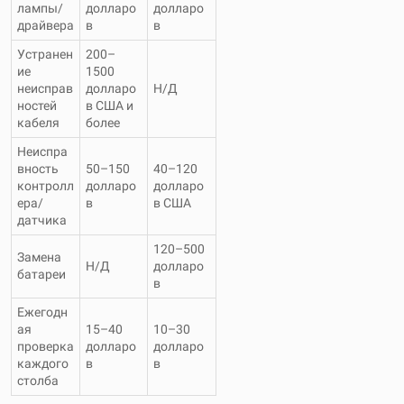
лампы/
долларо
долларо
драйвера
в
в
Устранен
200–
ие
1500
неисправ
долларо
Н/Д
ностей
в США и
кабеля
более
Неиспра
вность
50–150
40–120
контролл
долларо
долларо
ера/
в
в США
датчика
120–500
Замена
Н/Д
долларо
батареи
в
Ежегодн
ая
15–40
10–30
проверка
долларо
долларо
каждого
в
в
столба