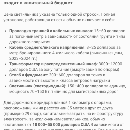
входит в капитальный бюджет
Цена светильника указана только одной строкой. Полная
установка, работающая от сети, обычно включает в себя:
Прокладка траншей и кабельных каналов:
15–60 долларов
за погонный метр в зависимости от состояния грунта и типа
дорожного покрытия
Кабель среднего/низкого напряжения:
8–25 долларов за
метр бронированного 4-жильного кабеля (рыночные цены,
2023–2024 гг.)
Трансформатор и распределительный шкаф:
3000–12000
долларов США за зону питания (амортизация по опорам)
Столб и фундамент:
200–600 долларов за точку в
зависимости от высоты и класса ветровой нагрузки
Светильник (светодиодный):
150–400 долларов за единицу,
мощность 70–150 Вт, типично для магистральных дорог
Для дорожного коридора длиной 1 километр с опорами,
расположенными на расстоянии 35 метров друг от друга
(примерно 29 опор), капитальные затраты на инфраструктуру
электросети, за исключением светильников, обычно
составляют от
18 000–55 000 долларов США
В зависимости от
длины траншеи и местных строительных затрат. Эта сумма не