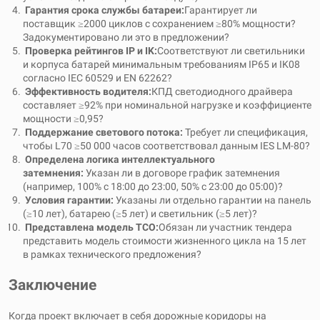
Гарантия срока службы батареи:
Гарантирует ли
поставщик ≥2000 циклов с сохранением ≥80% мощности?
Задокументировано ли это в предложении?
Проверка рейтингов IP и IK:
Соответствуют ли светильники
и корпуса батарей минимальным требованиям IP65 и IK08
согласно IEC 60529 и EN 62262?
Эффективность водителя:
КПД светодиодного драйвера
составляет ≥92% при номинальной нагрузке и коэффициенте
мощности ≥0,95?
Поддержание светового потока:
Требует ли спецификация,
чтобы L70 ≥50 000 часов соответствовал данным IES LM-80?
Определена логика интеллектуального
затемнения:
Указан ли в договоре график затемнения
(например, 100% с 18:00 до 23:00, 50% с 23:00 до 05:00)?
Условия гарантии:
Указаны ли отдельно гарантии на панель
(≥10 лет), батарею (≥5 лет) и светильник (≥5 лет)?
Представлена ​​модель TCO:
Обязан ли участник тендера
представить модель стоимости жизненного цикла на 15 лет
в рамках технического предложения?
Заключение
Когда проект включает в себя дорожные коридоры на