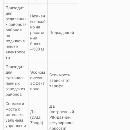
Подходит
для
Нежизн
отдаленны
еспособ
х районов/
но на
районов,
расстоя
Подходящий
не
нии
подключе
более
нных к
~500 м
электросе
ти
Подходит
для
Эконом
Стоимость
густонасе
ически
зависит от
ленных
эффект
тарифа.
городских
ивно
районов
Совмести
Да
мость с
Да
(встроенный
интеллект
(DALI,
PIR-датчик,
уальным
Zhaga)
регулировка
управлени
яркости)