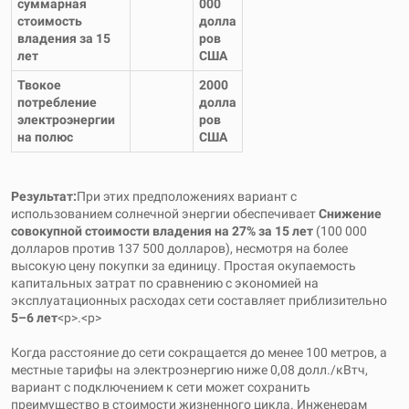
суммарная
000
стоимость
долла
владения за 15
ров
лет
США
Твокое
2000
потребление
долла
электроэнергии
ров
на полюс
США
Результат:
При этих предположениях вариант с
использованием солнечной энергии обеспечивает
Снижение
совокупной стоимости владения на 27% за 15 лет
(100 000
долларов против 137 500 долларов), несмотря на более
высокую цену покупки за единицу. Простая окупаемость
капитальных затрат по сравнению с экономией на
эксплуатационных расходах сети составляет приблизительно
5–6 лет
<р>.<р>
Когда расстояние до сети сокращается до менее 100 метров, а
местные тарифы на электроэнергию ниже 0,08 долл./кВтч,
вариант с подключением к сети может сохранить
преимущество в стоимости жизненного цикла. Инженерам