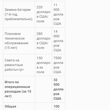
11
220
Замена батареи
000
долларо
(7-й год,
долла
в США/
приблизительно)
ров
поле
США
14
Плановое
280
000
техническое
долларо
долла
обслуживание
в США/
ров
(15 лет)
поле
США
150
7500
Смета на
долларо
долла
ремонтные
в за
ров
работы</p>
поле
США
32
Итого по
500
операционным
долла
расходам (за 15
ров
лет)
США
Общая
100