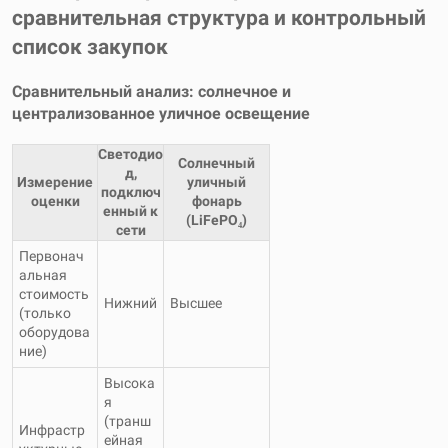
сравнительная структура и контрольный
список закупок
Сравнительный анализ: солнечное и
централизованное уличное освещение
Светодио
Солнечный
д,
Измерение
уличный
подключ
оценки
фонарь
енный к
(LiFePO₄)
сети
Первонач
альная
стоимость
Нижний
Высшее
(только
оборудова
ние)
Высока
я
(транш
Инфрастр
ейная