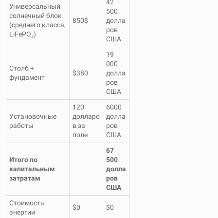
42
Универсальный
500
солнечный блок
850$
долла
(среднего класса,
ров
LiFePO₄)
США
19
000
Столб +
$380
долла
фундамент
ров
США
120
6000
Установочные
долларо
долла
работы
в за
ров
поле
США
67
Итого по
500
капитальным
долла
затратам
ров
США
Стоимость
$0
$0
энергии