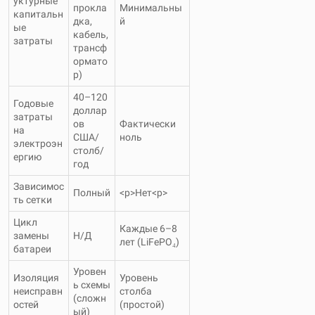
уктурные
прокла
Минимальны
капитальн
дка,
й
ые
кабель,
затраты
трансф
ормато
р)
40–120
Годовые
доллар
затраты
ов
Фактически
на
США/
ноль
электроэн
столб/
ергию
год
Зависимос
Полный
<р>Нет<р>
ть сетки
Цикл
Каждые 6–8
замены
Н/Д
лет (LiFePO₄)
батареи
Уровен
Изоляция
Уровень
ь схемы
неисправн
столба
(сложн
остей
(простой)
ый)