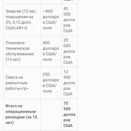
43
Энергия (15 лет,
~860
000
повышение на
долларо
долла
3%, 0,12 долл.
в США/
ров
США/кВтч)
поле
США
20
Плановое
400
000
техническое
долларо
долла
обслуживание
в США/
ров
(15 лет)
поле
США
12
250 ​​
Смета на
500
долларо
ремонтные
долла
в США/
работы</p>
ров
поле
США
75
Итого по
500
операционным
долла
расходам (за 15
ров
лет)
США