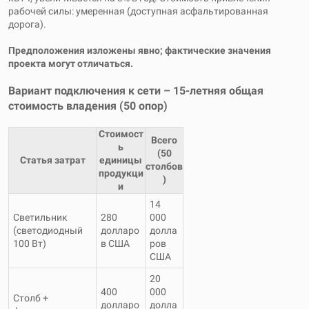
рабочей силы: умеренная (доступная асфальтированная
дорога).
Предположения изложены явно; фактические значения
проекта могут отличаться.
Вариант подключения к сети – 15-летняя общая
стоимость владения (50 опор)
Стоимост
Всего
ь
(50
Статья затрат
единицы
столбов
продукци
)
и
14
Светильник
280
000
(светодиодный
долларо
долла
100 Вт)
в США
ров
США
20
400
000
Столб +
долларо
долла