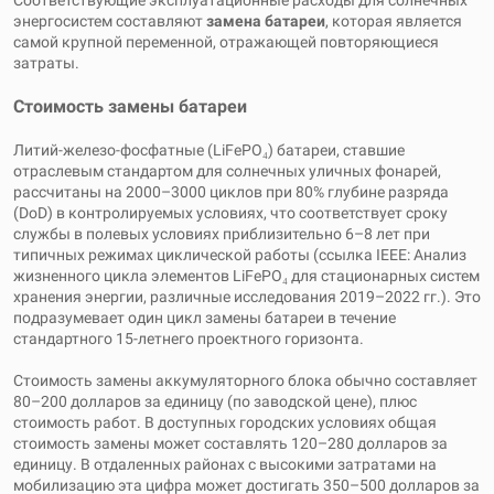
Соответствующие эксплуатационные расходы для солнечных
энергосистем составляют
замена батареи
, которая является
самой крупной переменной, отражающей повторяющиеся
затраты.
Стоимость замены батареи
Литий-железо-фосфатные (LiFePO₄) батареи, ставшие
отраслевым стандартом для солнечных уличных фонарей,
рассчитаны на 2000–3000 циклов при 80% глубине разряда
(DoD) в контролируемых условиях, что соответствует сроку
службы в полевых условиях приблизительно 6–8 лет при
типичных режимах циклической работы (ссылка IEEE: Анализ
жизненного цикла элементов LiFePO₄ для стационарных систем
хранения энергии, различные исследования 2019–2022 гг.). Это
подразумевает один цикл замены батареи в течение
стандартного 15-летнего проектного горизонта.
Стоимость замены аккумуляторного блока обычно составляет
80–200 долларов за единицу (по заводской цене), плюс
стоимость работ. В доступных городских условиях общая
стоимость замены может составлять 120–280 долларов за
единицу. В отдаленных районах с высокими затратами на
мобилизацию эта цифра может достигать 350–500 долларов за