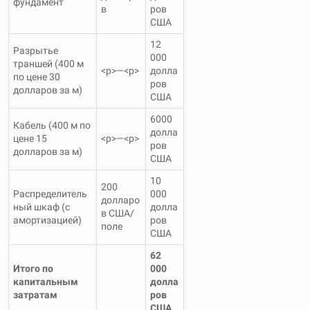
фундамент
в
ров
США
12
Разрытье
000
траншей (400 м
<р>—<р>
долла
по цене 30
ров
долларов за м)
США
6000
Кабель (400 м по
долла
цене 15
<р>—<р>
ров
долларов за м)
США
10
200
Распределитель
000
долларо
ный шкаф (с
долла
в США/
амортизацией)
ров
поле
США
62
Итого по
000
капитальным
долла
затратам
ров
США