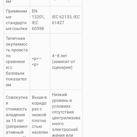
ем
Применим
EN
ые
13201,
IEC 62133, IEC
стандартн
IEC
61427
ые ссылки
60598
Типичная
окупаемос
ть проекта
по
4–8 лет
<р>—
сравнени
(зависит от
<р>
ю с
сценария)
базовым
показател
ем
Низкий
Совокупна
Выше в
уровень в
я
коридо
условиях
стоимость
рах с
отсутствия
владения
низкой
централизова
за 15 лет
плотно
нного
(репрезент
стью
электроснаб
ативный
населен
жения или