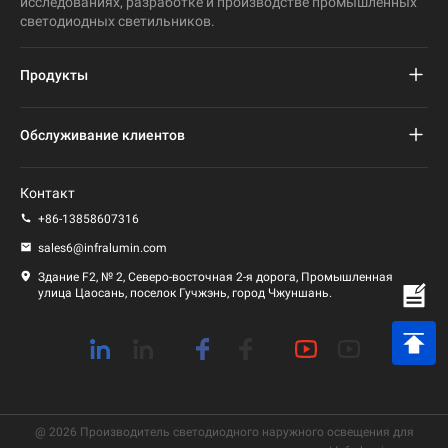
исследованиях, разработке и производстве промышленных
светодиодных светильников.
Продукты
Проект светодиодного уличного фонаря
Обслуживание клиентов
Светодиодный уличный фонарь
Часто задаваемые вопросы
Контакт
Светодиодный свет стадиона
политика конфиденциальности
+86-13858607316
Светодиодный фонарь
sales6@infralumin.com
Условия эксплуатации
Здание F2, № 2, Северо-восточная 2-я дорога, Промышленная
улица Цаосань, поселок Гучжэнь, город Чжуншань.
Политика доставки
@ 2026 Производитель светодиодного наружного освещения для