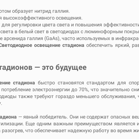
отом образует нитрид галлия.
ля высокоэффективного освещения.
 для регулировки цвета света и повышения эффективности
 света в белый свет в светодиодах с люминофорным покры
ве арсенида галлия (GaAs), часто используемых в инфракра
Светодиодное освещение стадиона
обеспечить яркий, р
тадионов — это будущее
ение стадиона
быстро становятся стандартом для спор
потребление электроэнергии до 70%, что значительно сн
одиоды также требуют гораздо меньшего обслуживания,
.
тадиона
— явный победитель. Они не содержат опасных веще
тилизации. Еще одним важным преимуществом является 
 разогрев, что обеспечивает надежную работу во время ж