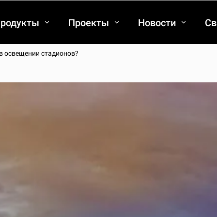
родукты
Проекты
Новости
Св
 в освещении стадионов?