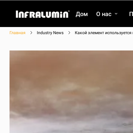
Дом
О нас
П
Главная
Industry News
Какой элемент используется
видео
видео