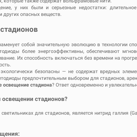
ах, которые также содержат вольфрамовые нити.
ние, у них были и серьезные недостатки: длительное
 и других опасных веществ.
 стадионов
наменует собой значительную эволюцию в технологии сп
одиоды более энергоэффективны, обеспечивают мгнове
ивание. Их способность включаться без времени на прог
ость.
 экологически безопасны — не содержат вредных элемен
етодиоды предпочтительным выбором для стадионов, арен
е освещение стадиона
? Ответ одновременно и увлекатель
м освещении стадионов?
светильниках для стадионов, является нитрид галлия (G
ещения: