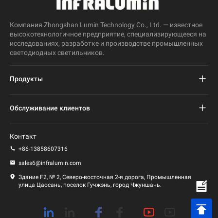
Компания Zhongshan Lumin Technology Co., Ltd. — известное
высокотехнологичное предприятие, специализирующееся на
исследованиях, разработке и производстве промышленных
светодиодных светильников.
Продукты
Проект светодиодного уличного фонаря
Обслуживание клиентов
Светодиодный уличный фонарь
Часто задаваемые вопросы
Контакт
Светодиодный свет стадиона
политика конфиденциальности
+86-13858607316
Светодиодный фонарь
sales6@infralumin.com
Условия эксплуатации
Здание F2, № 2, Северо-восточная 2-я дорога, Промышленная
улица Цаосань, поселок Гучжэнь, город Чжуншань.
Политика доставки