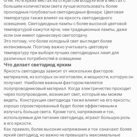
огни. Но в ярких местах на открытом воздухе или в местах с
большим количеством света лучше использовать более
прохладные голубоватые светодиодные фонари. Цветовая
температура также влияет на яркость светодиодного
освещения. Светодиодные лампы с более высокой цветовой
температурой кажутся ярче, чем традиционные лампы, даже
если они имеют одинаковую светоотдачу.
Это потому, что более холодный свет выглядит более
интенсивным. Поэтому важно учитывать цветовую
температуру при выборе лучших светодиодных ламп для
различных потребностей в освещении.
Что делает светодиод ярким
Яркость светодиода зависит от нескольких факторов:
материалов, из которых он изготовлен, и мощности, которую он
получает. Наиболее важным фактором является
полупроводниковый материал. Когда электричество проходит
через полупроводник, возникает свет, который мы можем
видеть. Конструкция светодиода также влияет на его яркость;
хорошо спроектированный будет более эффективным и
излучать больше света. Кроме того, напряжение и ток,
используемые для питания светодиода, играют большую роль
в его яркости.
Как правило, более высокие напряжение и ток означают более
яркий светодиод, но важно не превышать максимальные