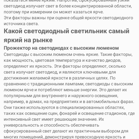
показаться менее ярким. Напротив, сфокусированный узкий
светодиод излучает свет в более концентрированной области,
поэтому при измерении он может казаться ярче.
Эти факторы важны при оценке общей яркости светодиодного
источника света.
Какой светодиодный светильник самый
яркий на рынке
Прожектор на светодиодах с высоким люменом
Светодиоды с высоким люменом очень яркие. Такие факторы,
как мощность, цветовая температура и качество диодов,
определяют их яркость. Эти факторы определяют, сколько
света излучает светодиод, и являются ключевыми для
достижения желаемой яркости в различных целях. По
сравнению с традиционными лампами, светодиоды с высоким
люменом ярче и потребляют меньше энергии. Это делает их
популярными для внутреннего и наружного освещения,
например, в домах, на предприятиях и в автомобильных фарах.
Они также используются в специализированных областях,
таких как освещение сцен, фонарей и освещение стадионов, где
интенсивный свет имеет решающее значение. Их
универсальность и способность обеспечивать
сфокусированный свет делают их практичным выбором для
многих помещений, демонстрируя превосходную яркость и