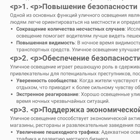
<р>1. <р>
Повышение безопасности
Одной из основных функций уличного освещения явля
людям легче ориентироваться на местности и определ
Сокращение количества несчастных случаев
: Исс
освещение помогает водителям лучше видеть пешех
Повышенная видимость
: В ночное время видимост
транспортных средств. Уличное освещение улучшае
<р>2. <р>
Обеспечение безопасност
Уличное освещение играет решающую роль в сдержива
привлекательны для потенциальных преступников, по
Уверенность сообщества
: Когда жители чувствуют
отдыхом, что приводит к более сильному чувству о
Экстренное реагирование
: Хорошо освещенные ули
время ночных чрезвычайных ситуаций.
<р>3. <р>
Поддержка экономической
Уличное освещение способствует экономической акти
магазины, рестораны и развлекательные заведения по
Увеличение пешеходного трафика
: Адекватное ос
трафика и развитию местного бизнеса.