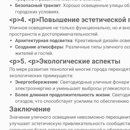
Безопасный транзит
: Хорошо освещенные улицы обл
городских условиях.
<р>4. <р>
Повышение эстетической 
Уличное освещение не только функционально, но и в
пространств и достопримечательностей.
Архитектурная подсветка
: Креативный дизайн осв
Создание атмосферы
: Различные типы уличного о
жителей и гостей.
<р>5. <р>
Экологические аспекты
По мере развития технологий многие города переходя
экологических преимуществ:
Энергосбережение
: Светодиодные уличные фонари
электроэнергию и уменьшает выбросы углекислого 
Более длинная продолжительность жизни
: Светод
отходов, что способствует усилиям по обеспечению
Заключение
Значение уличного освещения невозможно переоценит
улучшает эстетическую привлекательность сообществ 
освещения будет оставаться критической в ​​обеспече