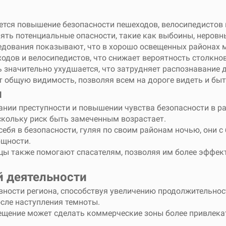
ется повышение безопасности пешеходов, велосипедистов
ять потенциальные опасности, такие как выбоины, неровны
ледования показывают, что в хорошо освещенных районах м
одов и велосипедистов, что снижает вероятность столкно
ь значительно ухудшается, что затрудняет распознавание 
т общую видимость, позволяя всем на дороге видеть и бы
и
нии преступности и повышении чувства безопасности в р
скольку риск быть замеченным возрастает.
 себя в безопасности, гуляя по своим районам ночью, они
бщности.
цы также помогают спасателям, позволяя им более эффек
 деятельности
вности региона, способствуя увеличению продолжительнос
сле наступления темноты.
вещение может сделать коммерческие зоны более привлека