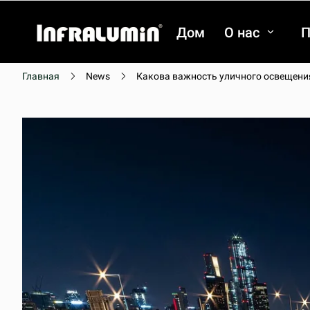
Дом
О нас
П
Главная
News
Какова важность уличного освещени
видео
видео