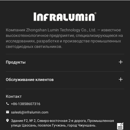
Компания Zhongshan Lumin Technology Co., Ltd. — известное
высокотехнологичное предприятие, специализирующееся на
исследованиях, разработке и производстве промышленных
светодиодных светильников.
Продукты
Проект светодиодного уличного фонаря
Обслуживание клиентов
Светодиодный уличный фонарь
Часто задаваемые вопросы
Контакт
Светодиодный свет стадиона
политика конфиденциальности
+86-13858607316
Светодиодный фонарь
sales6@infralumin.com
Условия эксплуатации
Здание F2, № 2, Северо-восточная 2-я дорога, Промышленная
улица Цаосань, поселок Гучжэнь, город Чжуншань.
Политика доставки