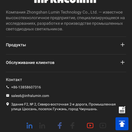
Компания Zhongshan Lumin Technology Co., Ltd. — известное
высокотехнологичное предприятие, специализирующееся на
исследованиях, разработке и производстве промышленных
светодиодных светильников.
Продукты
Проект светодиодного уличного фонаря
Обслуживание клиентов
Светодиодный уличный фонарь
Часто задаваемые вопросы
Контакт
Светодиодный свет стадиона
политика конфиденциальности
+86-13858607316
Светодиодный фонарь
sales6@infralumin.com
Условия эксплуатации
Здание F2, № 2, Северо-восточная 2-я дорога, Промышленная
улица Цаосань, поселок Гучжэнь, город Чжуншань.
Политика доставки