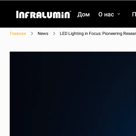
Дом
О нас
П
Главная
News
LED Lighting in Focus: Pioneering Resea
видео
видео