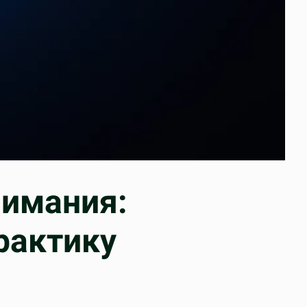
нимания:
рактику