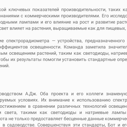
ой ключевых показателей производительности, таких ка
 знаниями с коммерческими производителями. Его исслед
одными лампами и его влияние на рост и развитие расте
 свет влияет на растения, выращиваемые как для пищевых,
ие спектрорадиометра — устройства, предназначенного
эффициентов освещенности. Команда заметила значител
емым освещением растений, таким как светодиоды, натри
обы их результаты помогли установить стандартные опр
ений.
ководством А.Дж. Оба проекта и его коллеги знамен
руемых условиях. Их внимание к использованию спект
стижением в сравнении различных технологий освещен
и света, такими как светодиоды и натриевые лампы 
ота не только предоставляет бесценные данные коммерче
в садоводстве. Совершенствуя эти стандарты, Бот и ег