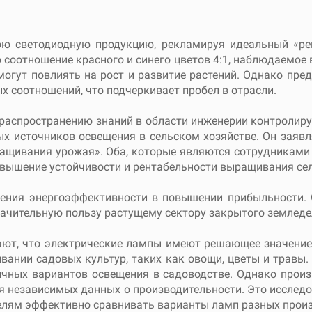
ю светодиодную продукцию, рекламируя идеальный «рец
соотношение красного и синего цветов 4:1, наблюдаемое 
могут повлиять на рост и развитие растений. Однако пред
х соотношений, что подчеркивает пробел в отрасли.
 распространению знаний в области инженерии контролиру
 источников освещения в сельском хозяйстве. Он заявля
ащивания урожая». Оба, которые являются сотрудниками
 повышение устойчивости и рентабельности выращивания с
ния энергоэффективности в повышении прибыльности. О
начительную пользу растущему сектору закрытого земледе
ают, что электрические лампы имеют решающее значение 
вании садовых культур, таких как овощи, цветы и травы
ичных вариантов освещения в садоводстве. Однако произ
вия независимых данных о производительности. Это иссле
телям эффективно сравнивать варианты ламп разных произ