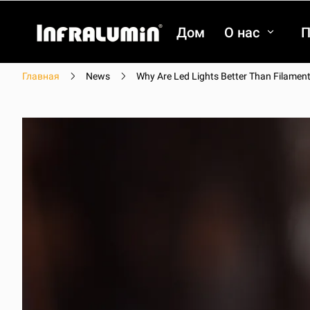
Дом
О нас
П
Главная
News
Why Are Led Lights Better Than Filamen
видео
видео